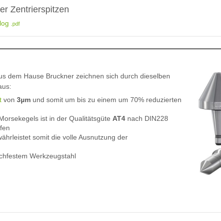
r Zentrierspitzen
alog
.pdf
aus dem Hause Bruckner zeichnen sich durch dieselben
aus:
t
von
3µm
und somit um bis zu einem um 70% reduzierten
orsekegels ist in der Qualitätsgüte
AT4
nach DIN228
ffen
ewährleistet somit die volle Ausnutzung der
ochfestem Werkzeugstahl