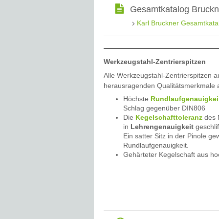
Gesamtkatalog Bruckne
Karl Bruckner Gesamtkat
Werkzeugstahl-Zentrierspitzen
Alle Werkzeugstahl-Zentrierspitzen 
herausragenden Qualitätsmerkmale 
Höchste
Rundlaufgenauigkei
Schlag gegenüber DIN806
Die
Kegelschafttoleranz
des M
in
Lehrengenauigkeit
geschli
Ein satter Sitz in der Pinole g
Rundlaufgenauigkeit.
Gehärteter Kegelschaft aus h