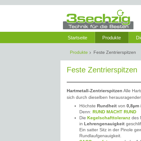
Startseite
Produkte
Di
Produkte
Feste Zentrierspitzen
Feste Zentrierspitzen
Hartmetall-Zentrierspitzen
Alle Har
sich durch dieselben herausragende
Höchste
Rundheit
von
0,8µm
Denn:
RUND MACHT RUND
Die
Kegelschafttoleranz
des M
in
Lehrengenauigkeit
geschli
Ein satter Sitz in der Pinole g
Rundlaufgenauigkeit.