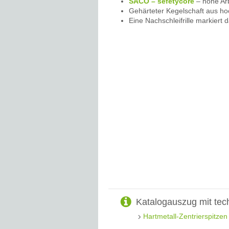
SACO – sefetycore
– hohe Arb
Gehärteter Kegelschaft aus h
Eine Nachschleifrille markiert
Katalogauszug mit tec
Hartmetall-Zentrierspitzen