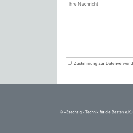
Zustimmung zur Datenverwen
© «3sechzig - Technik für die Besten e.K.