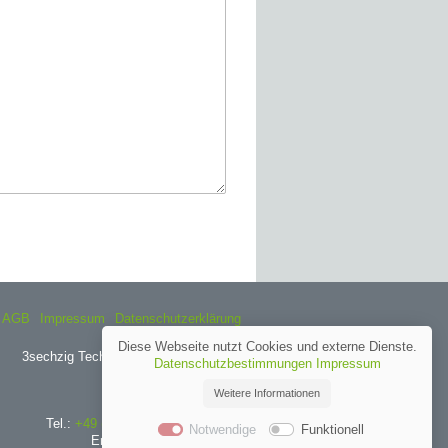
AGB
Impressum
Datenschutzerklärung
Diese Webseite nutzt Cookies und externe Dienste.
3sechzig Technik für die Besten e.K.
Datenschutzbestimmungen
Impressum
Falkenstr. 10
72589 Westerheim
Weitere Informationen
Tel.:
+49 (0) 73 33 / 9 54 85 – 20
Notwendige
Funktionell
Email:
info@3sechzig.eu