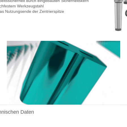
eitssicherheit durch eingebauten Sicherheitskern
ochfestem Werkzeugstahl
 das Nutzungsende der Zentrierspitze
hnischen Daten