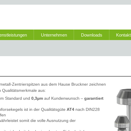
enstleistungen
Unternehmen
Downloads
Kontakt
tmetall-Zentrierspitzen aus dem Hause Bruckner zeichnen
n Qualitätsmerkmale aus:
im Standard und
0,3µm
auf Kundenwunsch –
garantiert
orsekegels ist in der Qualitätsgüte
AT4
nach DIN228
ffen
ewährleistet somit die volle Ausnutzung der