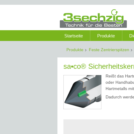
Startseite
Produkte
Di
Produkte
Feste Zentrierspitzen
sa•co® Sicherheitsker
Reißt das Hart
oder Handhabun
Hartmetalls m
Dadurch werden