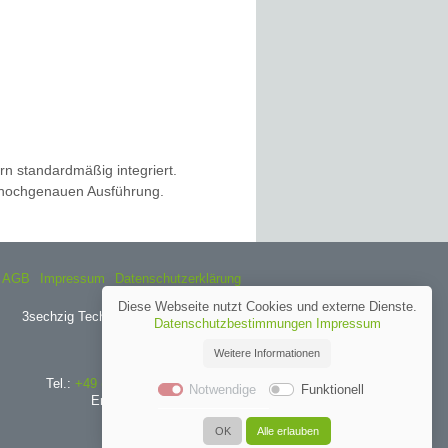
rn standardmäßig integriert.
en hochgenauen Ausführung.
AGB
Impressum
Datenschutzerklärung
Diese Webseite nutzt Cookies und externe Dienste.
3sechzig Technik für die Besten e.K.
Datenschutzbestimmungen
Impressum
Falkenstr. 10
72589 Westerheim
Weitere Informationen
Tel.:
+49 (0) 73 33 / 9 54 85 – 20
Notwendige
Funktionell
Email:
info@3sechzig.eu
OK
Alle erlauben