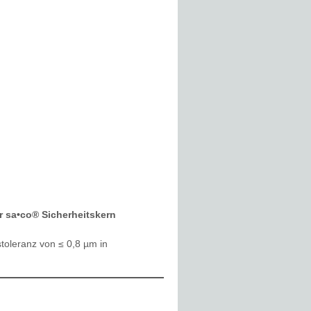
r sa•co® Sicherheitskern
toleranz von ≤ 0,8 µm in