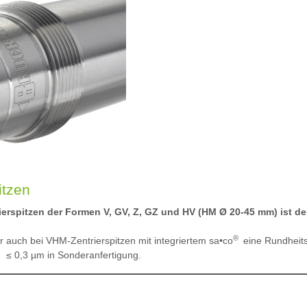
itzen
erspitzen der Formen V, GV, Z, GZ und HV (HM Ø 20-45 mm) ist de
®
er auch bei VHM-Zentrierspitzen mit integriertem sa•co
eine Rundheits
≤ 0,3 µm in Sonderanfertigung.